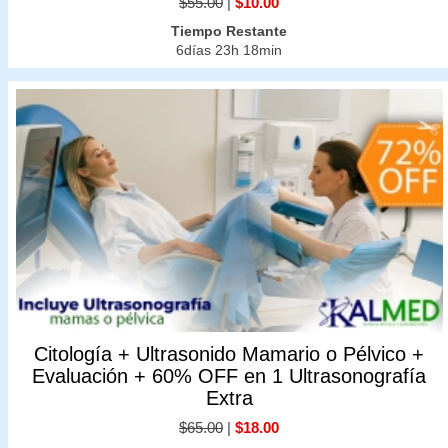
$55.00
|
$10.00
Tiempo Restante
6días 23h 18min
Citología + Ultrasonido Mamario o Pélvico +
Evaluación + 60% OFF en 1 Ultrasonografía
Extra
$65.00
|
$18.00