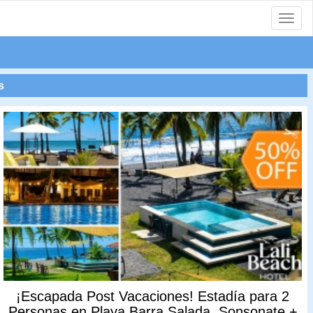
Toggle
naviga
s
¡Escapada Post Vacaciones! Estadía para 2
Personas en Playa Barra Salada, Sonsonate +