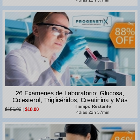
4días 22h 37min
26 Exámenes de Laboratorio: Glucosa,
Colesterol, Triglicéridos, Creatinina y Más
Tiempo Restante
$156.00
|
$18.00
4días 22h 37min