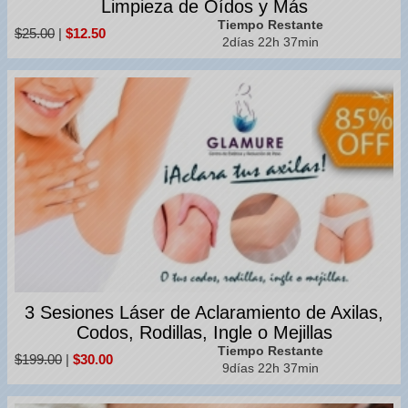
Limpieza de Oídos y Más
Tiempo Restante
$25.00
|
$12.50
2días 22h 37min
3 Sesiones Láser de Aclaramiento de Axilas,
Codos, Rodillas, Ingle o Mejillas
Tiempo Restante
$199.00
|
$30.00
9días 22h 37min