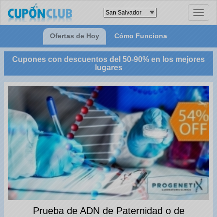
Toggle
naviga
Ofertas de Hoy
Cómo Funciona
Cupones con descuentos del 50-90% en los mejores
lugares
Prueba de ADN de Paternidad o de