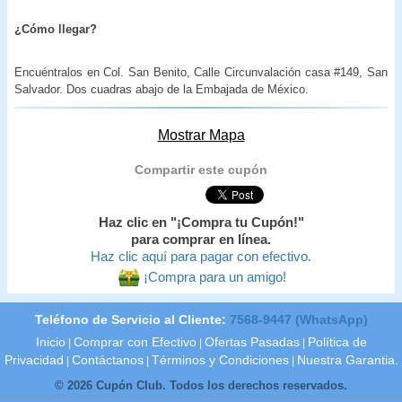
¿Cómo llegar?
Encuéntralos en Col. San Benito, Calle Circunvalación casa #149, San
Salvador. Dos cuadras abajo de la Embajada de México.
Mostrar Mapa
Compartir este cupón
Haz clic en "¡Compra tu Cupón!"
para comprar en línea.
Haz clic aquí para pagar con efectivo.
¡Compra para un amigo!
Teléfono de Servicio al Cliente:
7568-9447 (WhatsApp)
Inicio
Comprar con Efectivo
Ofertas Pasadas
Política de
|
|
|
Privacidad
Contáctanos
Términos y Condiciones
Nuestra Garantia.
|
|
|
© 2026 Cupón Club. Todos los derechos reservados.