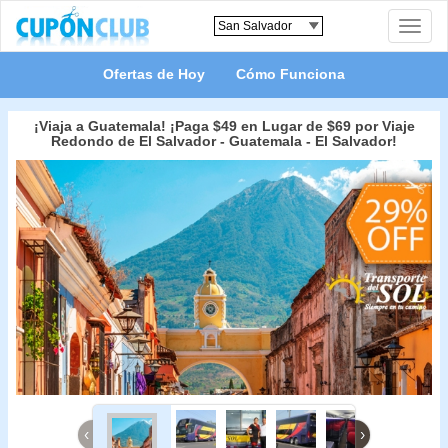
Toggle
naviga
Ofertas de Hoy
Cómo Funciona
¡Viaja a Guatemala! ¡Paga $49 en Lugar de $69 por Viaje
Redondo de El Salvador - Guatemala - El Salvador!
‹
›