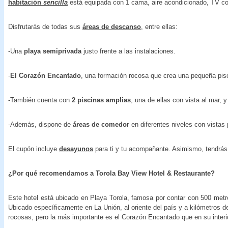
habitación
sencilla
está equipada con 1 cama, aire acondicionado, TV c
Disfrutarás de todas sus
áreas de descanso
, entre ellas:
-Una
playa semiprivada
justo frente a las instalaciones.
-
El Corazón Encantado
, una formación rocosa que crea una pequeña pisc
-También cuenta con
2 piscinas amplias
, una de ellas con vista al mar, 
-Además, dispone de
áreas de comedor
en diferentes niveles con vistas
El cupón incluye
desayunos
para ti y tu acompañante. Asimismo, tendrás
¿Por qué recomendamos a Torola Bay View Hotel & Restaurante?
Este hotel está ubicado en Playa Torola, famosa por contar con 500 metros
Ubicado específicamente en La Unión, al oriente del país y a kilómetros d
rocosas, pero la más importante es el Corazón Encantado que en su interi