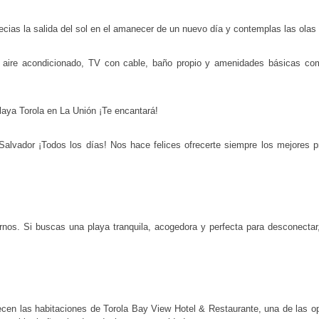
ecias la salida del sol en el amanecer de un nuevo día y contemplas las ola
aire acondicionado, TV con cable, baño propio y amenidades básicas como
laya Torola en La Unión ¡Te encantará!
lvador ¡Todos los días! Nos hace felices ofrecerte siempre los mejores pr
nos. Si buscas una playa tranquila, acogedora y perfecta para desconectar,
recen las habitaciones de Torola Bay View Hotel & Restaurante, una de las 