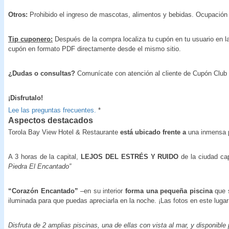
Otros:
Prohibido el ingreso de mascotas, alimentos y bebidas. Ocupació
Tip cuponero:
Después de la compra localiza tu cupón en tu usuario en la
cupón en formato PDF directamente desde el mismo sitio.
¿Dudas o consultas?
Comunícate con atención al cliente de Cupón Club
¡Disfrutalo!
Lee las preguntas frecuentes.
*
Aspectos destacados
Torola Bay View Hotel & Restaurante
está ubicado frente a
una inmensa p
A 3 horas de la capital,
LEJOS DEL ESTRÉS Y RUIDO
de la ciudad cap
Piedra El Encantado”
“Corazón Encantado”
–en su interior
forma una pequeña piscina
que s
iluminada para que puedas apreciarla en la noche. ¡Las fotos en este lug
Disfruta de 2 amplias piscinas, una de ellas con vista al mar, y disponible 