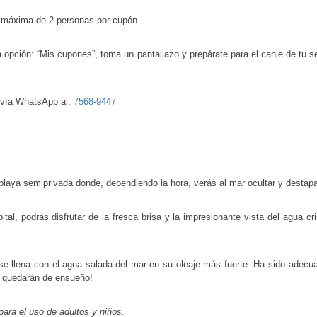
n máxima de 2 personas por cupón.
 opción: “Mis cupones”, toma un pantallazo y prepárate para el canje de tu s
 vía WhatsApp al:
7568-9447
laya semiprivada donde, dependiendo la hora, verás al mar ocultar y destapar
ital, podrás disfrutar de la fresca brisa y la impresionante vista del agua c
e llena con el agua salada del mar en su oleaje más fuerte. Ha sido adecu
ar quedarán de ensueño!
para el uso de adultos y niños.