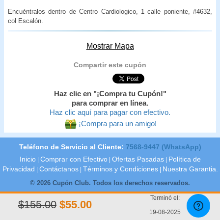
Encuéntralos dentro de Centro Cardiologico, 1 calle poniente, #4632,
col Escalón.
Mostrar Mapa
Compartir este cupón
Haz clic en "¡Compra tu Cupón!"
para comprar en línea.
Haz clic aquí para pagar con efectivo.
¡Compra para un amigo!
Teléfono de Servicio al Cliente:
7568-9447 (WhatsApp)
Inicio
Comprar con Efectivo
Ofertas Pasadas
Política de
|
|
|
Privacidad
Contáctanos
Términos y Condiciones
Nuestra Garantia.
|
|
|
© 2026 Cupón Club. Todos los derechos reservados.
Terminó el:
$155.00
$55.00
19-08-2025