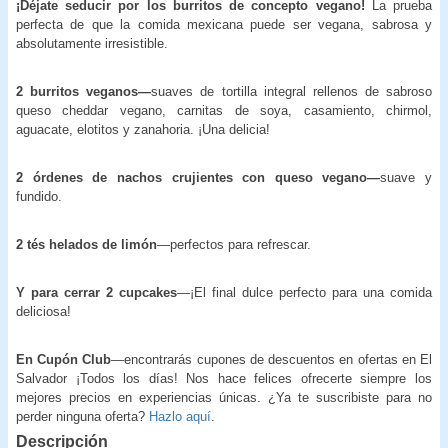
¡Déjate seducir por los burritos de concepto vegano!
La prueba
perfecta de que la comida mexicana puede ser vegana, sabrosa y
absolutamente irresistible.
2 burritos veganos—
suaves de tortilla integral rellenos de sabroso
queso cheddar vegano, carnitas de soya, casamiento, chirmol,
aguacate, elotitos y zanahoria. ¡Una delicia!
2 órdenes de nachos crujientes con queso vegano—
suave y
fundido.
2 tés helados de limón
—perfectos para refrescar.
Y para cerrar
2 cupcakes
—¡El final dulce perfecto para una comida
deliciosa!
En Cupón Club
—encontrarás cupones de descuentos en ofertas en El
Salvador ¡Todos los días! Nos hace felices ofrecerte siempre los
mejores precios en experiencias únicas. ¿Ya te suscribiste para no
perder ninguna oferta?
Hazlo aquí
.
Descripción