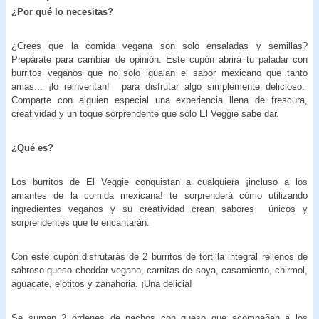
¿Por qué lo necesitas?
¿Crees que la comida vegana son solo ensaladas y semillas?
Prepárate para cambiar de opinión. Este cupón abrirá tu paladar con
burritos veganos que no solo igualan el sabor mexicano que tanto
amas... ¡lo reinventan! para disfrutar algo simplemente delicioso.
Comparte con alguien especial una experiencia llena de frescura,
creatividad y un toque sorprendente que solo El Veggie sabe dar.
¿Qué es?
Los burritos de El Veggie conquistan a cualquiera ¡incluso a los
amantes de la comida mexicana! te sorprenderá cómo utilizando
ingredientes veganos y su creatividad crean sabores únicos y
sorprendentes que te encantarán.
Con este cupón disfrutarás de 2 burritos de tortilla integral rellenos de
sabroso queso cheddar vegano, carnitas de soya, casamiento, chirmol,
aguacate, elotitos y zanahoria. ¡Una delicia!
Se suman 2 órdenes de nachos con queso que acompañan a los