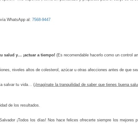
 vía WhatsApp al:
7568-9447
tu salud y… ¡actuar a tiempo!
(Es recomendable hacerlo como un control an
iones, niveles altos de colesterol, azúcar u otras afecciones antes de que 
a salvar tu vida… (
¡Imagínate la tranquilidad de saber que tienes buena sal
idad de los resultados.
lvador ¡Todos los días! Nos hace felices ofrecerte siempre los mejores pr