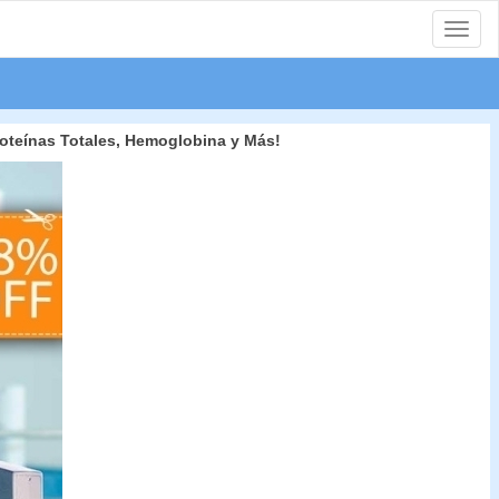
Toggle
naviga
Proteínas Totales, Hemoglobina y Más!