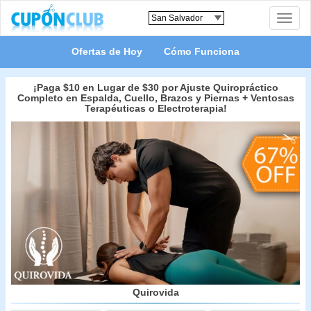
Toggle
naviga
Ofertas de Hoy
Cómo Funciona
¡Paga $10 en Lugar de $30 por Ajuste Quiropráctico
Completo en Espalda, Cuello, Brazos y Piernas + Ventosas
Terapéuticas o Electroterapia!
Quirovida