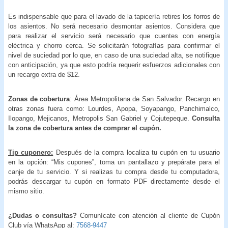
Es indispensable que para el lavado de la tapicería retires los forros de
los asientos. No será necesario desmontar asientos. Considera que
para realizar el servicio será necesario que cuentes con energía
eléctrica y chorro cerca. Se solicitarán fotografías para confirmar el
nivel de suciedad por lo que, en caso de una suciedad alta, se notifique
con anticipación, ya que esto podría requerir esfuerzos adicionales con
un recargo extra de $12.
Zonas de cobertura
: Área Metropolitana de San Salvador. Recargo en
otras zonas fuera como: Lourdes, Apopa, Soyapango, Panchimalco,
Ilopango, Mejicanos, Metropolis San Gabriel y Cojutepeque.
Consulta
la zona de cobertura antes de comprar el cupón.
Tip cuponero:
Después de la compra localiza tu cupón en tu usuario
en la opción: “Mis cupones”, toma un pantallazo y prepárate para el
canje de tu servicio. Y si realizas tu compra desde tu computadora,
podrás descargar tu cupón en formato PDF directamente desde el
mismo sitio.
¿Dudas o consultas?
Comunícate con atención al cliente de Cupón
Club vía WhatsApp al:
7568-9447