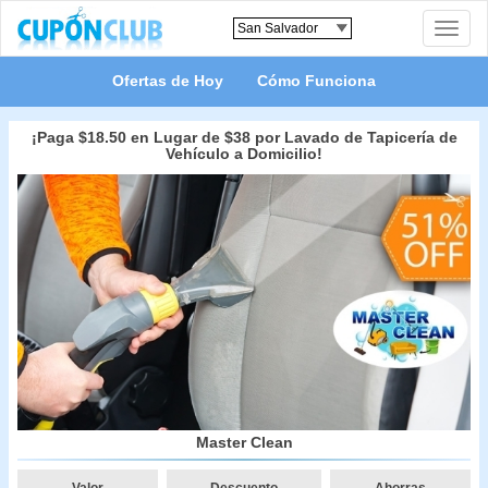
Toggle
naviga
Ofertas de Hoy
Cómo Funciona
¡Paga $18.50 en Lugar de $38 por Lavado de Tapicería de
Vehículo a Domicilio!
Master Clean
Valor
Descuento
Ahorras