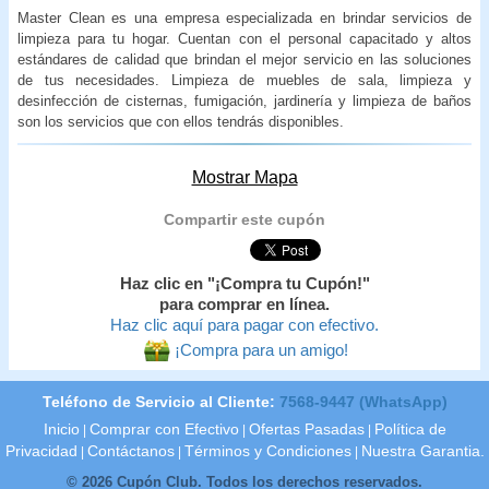
Master Clean es una empresa especializada en brindar servicios de
limpieza para tu hogar. Cuentan con el personal capacitado y altos
estándares de calidad que brindan el mejor servicio en las soluciones
de tus necesidades. Limpieza de muebles de sala, limpieza y
desinfección de cisternas, fumigación, jardinería y limpieza de baños
son los servicios que con ellos tendrás disponibles.
Mostrar Mapa
Compartir este cupón
Haz clic en "¡Compra tu Cupón!"
para comprar en línea.
Haz clic aquí para pagar con efectivo.
¡Compra para un amigo!
Teléfono de Servicio al Cliente:
7568-9447 (WhatsApp)
Inicio
Comprar con Efectivo
Ofertas Pasadas
Política de
|
|
|
Privacidad
Contáctanos
Términos y Condiciones
Nuestra Garantia.
|
|
|
© 2026 Cupón Club. Todos los derechos reservados.