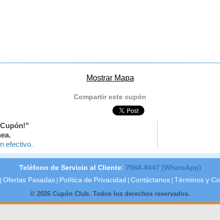
.
Mostrar Mapa
Compartir este cupón
 Cupón!"
nea.
n efectivo.
Teléfono de Servicio al Cliente:
7568-9447 (WhatsApp)
Ofertas Pasadas
Política de Privacidad
Contáctanos
Términos y Co
|
|
|
|
© 2026 Cupón Club. Todos los derechos reservados.