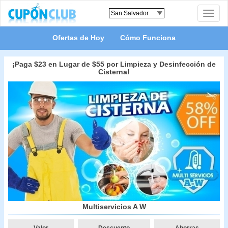
Toggle
naviga
Ofertas de Hoy
Cómo Funciona
¡Paga $23 en Lugar de $55 por Limpieza y Desinfección de
Cisterna!
Multiservicios A W
Valor
Descuento
Ahorras