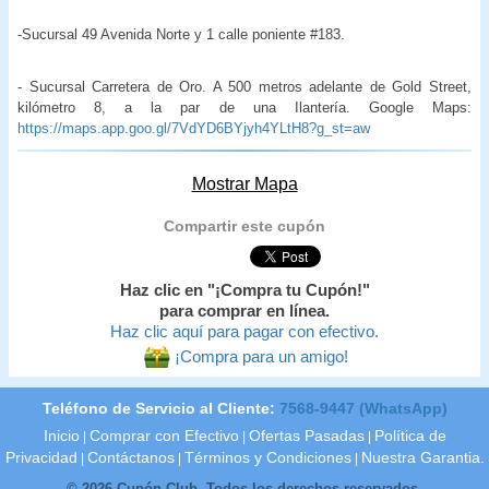
-Sucursal 49 Avenida Norte y 1 calle poniente #183.
- Sucursal Carretera de Oro. A 500 metros adelante de Gold Street,
kilómetro 8, a la par de una Ilantería. Google Maps:
https://maps.app.goo.gl/7VdYD6BYjyh4YLtH8?g_st=aw
Mostrar Mapa
Compartir este cupón
Haz clic en "¡Compra tu Cupón!"
para comprar en línea.
Haz clic aquí para pagar con efectivo.
¡Compra para un amigo!
Teléfono de Servicio al Cliente:
7568-9447 (WhatsApp)
Inicio
Comprar con Efectivo
Ofertas Pasadas
Política de
|
|
|
Privacidad
Contáctanos
Términos y Condiciones
Nuestra Garantia.
|
|
|
© 2026 Cupón Club. Todos los derechos reservados.