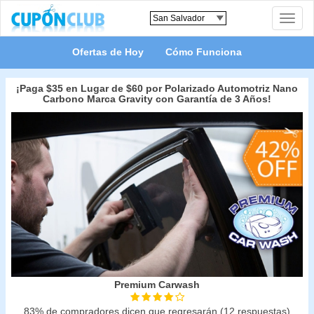
Toggle
naviga
Ofertas de Hoy
Cómo Funciona
¡Paga $35 en Lugar de $60 por Polarizado Automotriz Nano
Carbono Marca Gravity con Garantía de 3 Años!
Premium Carwash
83% de compradores dicen que regresarán (12 respuestas)