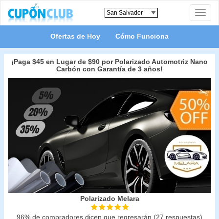
Toggle
naviga
Ofertas de Hoy
Cómo Funciona
¡Paga $45 en Lugar de $90 por Polarizado Automotriz Nano
Carbón con Garantía de 3 años!
Polarizado Melara
96% de compradores dicen que regresarán (27 respuestas)