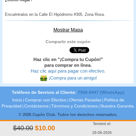
Encuéntralos en la Calle El Hipódromo #305, Zona Rosa.
Mostrar Mapa
Compartir este cupón
Haz clic en "¡Compra tu Cupón!"
para comprar en línea.
Haz clic aquí para pagar con efectivo.
¡Compra para un amigo!
Teléfono de Servicio al Cliente:
7568-9447 (WhatsApp)
Inicio
Comprar con Efectivo
Ofertas Pasadas
Política de
|
|
|
Privacidad
Contáctanos
Términos y Condiciones
Nuestra Garantia.
|
|
|
© 2026 Cupón Club. Todos los derechos reservados.
Terminó el:
$40.00
$10.00
26-06-2026