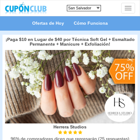
Toggle
naviga
Ofertas de Hoy
Cómo Funciona
¡Paga $10 en Lugar de $40 por Técnica Soft Gel + Esmaltado
Permanente + Manicure + Exfoliación!
Herrera Studios
96% de compradores dicen que regresarán (25 respuestas)